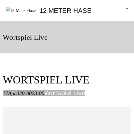
Skip
12
12 METER HASE
to
Meter
content
Hase
Improtheater
Oldenburg
Wortspiel Live
WORTSPIEL LIVE
Wortspiel Live
17
April
20:00
23:00