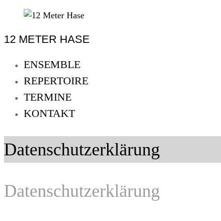
Skip
to
12 METER HASE
content
12
Meter
ENSEMBLE
Hase
REPERTOIRE
Improtheater
TERMINE
Oldenburg
KONTAKT
Datenschutzerklärung
Datenschutzerklärung