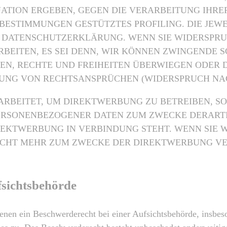
TUATION ERGEBEN, GEGEN DIE VERARBEITUNG IH
SE BESTIMMUNGEN GESTÜTZTES PROFILING. DIE JE
R DATENSCHUTZERKLÄRUNG. WENN SIE WIDERSPRU
BEITEN, ES SEI DENN, WIR KÖNNEN ZWINGENDE 
SEN, RECHTE UND FREIHEITEN ÜBERWIEGEN ODER 
G VON RECHTSANSPRÜCHEN (WIDERSPRUCH NACH A
BEITET, UM DIREKTWERBUNG ZU BETREIBEN, SO 
PERSONENBEZOGENER DATEN ZUM ZWECKE DERARTI
IREKTWERBUNG IN VERBINDUNG STEHT. WENN SIE
CHT MEHR ZUM ZWECKE DER DIREKTWERBUNG VERW
fsichtsbehörde
nen ein Beschwerderecht bei einer Aufsichtsbehörde, insbeso