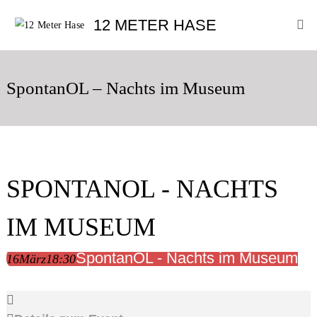
Skip
12
12 METER HASE
to
Meter
content
Hase
Improtheater
Oldenburg
SpontanOL – Nachts im Museum
SPONTANOL - NACHTS
IM MUSEUM
SpontanOL - Nachts im Museum
16
März
18:30