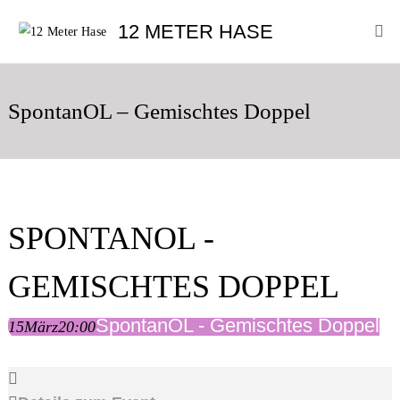
Skip
12
12 METER HASE
to
Meter
content
Hase
Improtheater
Oldenburg
SpontanOL – Gemischtes Doppel
SPONTANOL -
GEMISCHTES DOPPEL
SpontanOL - Gemischtes Doppel
15
März
20:00