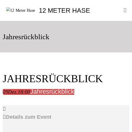
Skip
12
12 METER HASE
to
Meter
content
Hase
Improtheater
Oldenburg
Jahresrückblick
JAHRESRÜCKBLICK
Jahresrückblick
29
Dez.
18:00
Details zum Event