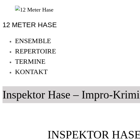
Skip
to
12 METER HASE
content
12
Meter
ENSEMBLE
Hase
REPERTOIRE
Improtheater
TERMINE
Oldenburg
KONTAKT
Inspektor Hase – Impro-Krimi
INSPEKTOR HASE