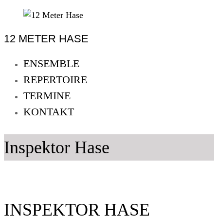
Skip
to
12 METER HASE
content
12
Meter
ENSEMBLE
Hase
REPERTOIRE
Improtheater
TERMINE
Oldenburg
KONTAKT
Inspektor Hase
INSPEKTOR HASE