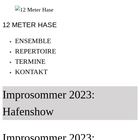
Skip
to
12 METER HASE
content
12
Meter
ENSEMBLE
Hase
REPERTOIRE
Improtheater
TERMINE
Oldenburg
KONTAKT
Improsommer 2023:
Hafenshow
Improsommer 2023: