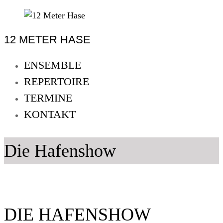
Skip
to
12 METER HASE
content
12
Meter
ENSEMBLE
Hase
REPERTOIRE
Improtheater
TERMINE
Oldenburg
KONTAKT
Die Hafenshow
DIE HAFENSHOW