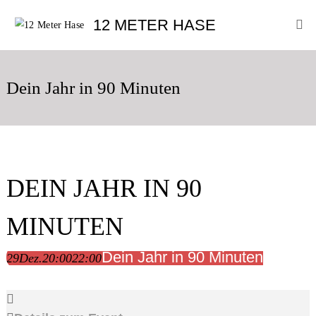
Skip
12
12 METER HASE
to
Meter
content
Hase
Improtheater
Oldenburg
Dein Jahr in 90 Minuten
DEIN JAHR IN 90
MINUTEN
Dein Jahr in 90 Minuten
29
Dez.
20:00
22:00