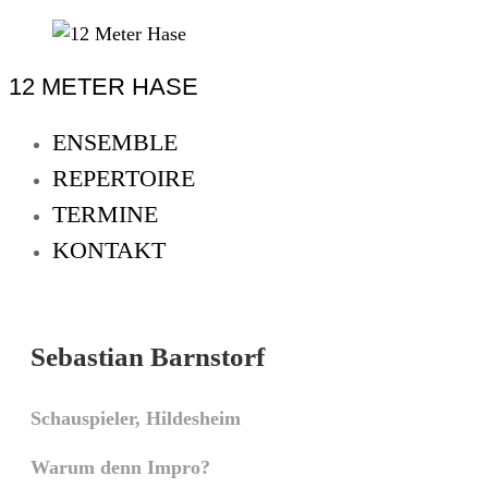
Skip
to
12 METER HASE
content
12
Meter
ENSEMBLE
Hase
REPERTOIRE
Improtheater
TERMINE
Oldenburg
KONTAKT
Sebastian Barnstorf
Schauspieler, Hildesheim
Warum denn Impro?