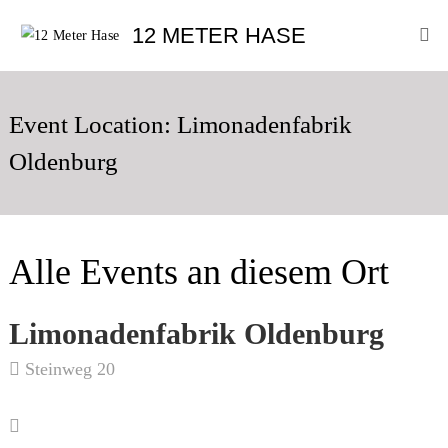
Skip
12
12 METER HASE
to
Meter
content
Hase
Improtheater
Oldenburg
Event Location:
Limonadenfabrik
Oldenburg
Alle Events an diesem Ort
Limonadenfabrik Oldenburg
Steinweg 20