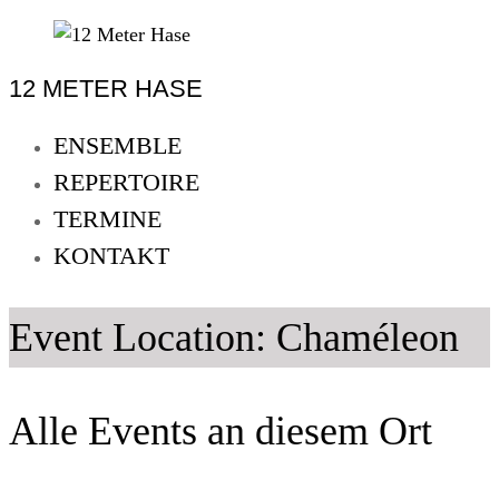
Skip
to
12 METER HASE
content
12
Meter
ENSEMBLE
Hase
REPERTOIRE
Improtheater
TERMINE
Oldenburg
KONTAKT
Event Location:
Chaméleon
Alle Events an diesem Ort