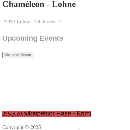
Chaméleon - Lohne
49393 Lohne, Bahnhofstr. 7
Upcoming Events
Aktueller Monat
Inspektor Hase - Krimi
25
Sep.
20:00
Copyright © 2026
12 Meter Hase
.
Impressum