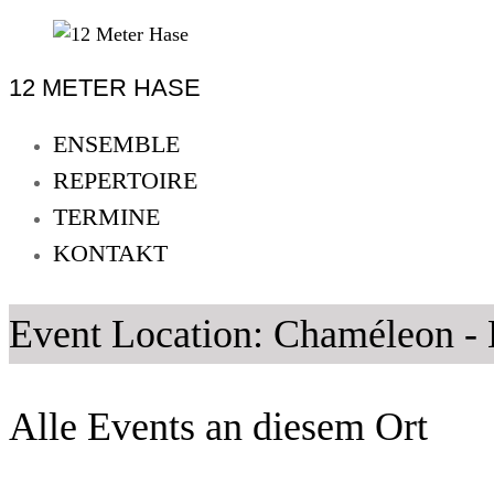
Skip
to
12 METER HASE
content
12
Meter
ENSEMBLE
Hase
REPERTOIRE
Improtheater
TERMINE
Oldenburg
KONTAKT
Event Location:
Chaméleon -
Alle Events an diesem Ort